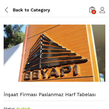
Back to
Category
0
İnşaat Firması Paslanmaz Harf Tabelası
Status:
In stock