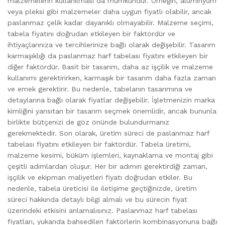
malzemelerin kullanılması da mümkündür. Örneğin, alüminyum
veya pleksi gibi malzemeler daha uygun fiyatlı olabilir, ancak
paslanmaz çelik kadar dayanıklı olmayabilir. Malzeme seçimi,
tabela fiyatını doğrudan etkileyen bir faktördür ve
ihtiyaçlarınıza ve tercihlerinize bağlı olarak değişebilir. Tasarım
karmaşıklığı da paslanmaz harf tabelası fiyatını etkileyen bir
diğer faktördür. Basit bir tasarım, daha az işçilik ve malzeme
kullanımı gerektirirken, karmaşık bir tasarım daha fazla zaman
ve emek gerektirir. Bu nedenle, tabelanın tasarımına ve
detaylarına bağlı olarak fiyatlar değişebilir. İşletmenizin marka
kimliğini yansıtan bir tasarım seçmek önemlidir, ancak bununla
birlikte bütçenizi de göz önünde bulundurmanız
gerekmektedir. Son olarak, üretim süreci de paslanmaz harf
tabelası fiyatını etkileyen bir faktördür. Tabela üretimi,
malzeme kesimi, büküm işlemleri, kaynaklama ve montaj gibi
çeşitli adımlardan oluşur. Her bir adımın gerektirdiği zaman,
işçilik ve ekipman maliyetleri fiyatı doğrudan etkiler. Bu
nedenle, tabela üreticisi ile iletişime geçtiğinizde, üretim
süreci hakkında detaylı bilgi almalı ve bu sürecin fiyat
üzerindeki etkisini anlamalısınız. Paslanmaz harf tabelası
fiyatları, yukarıda bahsedilen faktörlerin kombinasyonuna bağlı