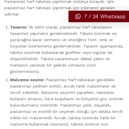
Paslanmaz harf tabelası yaptırmak oldukça kolaydır. İşte
paslanmaz harf tabelası yaptırmak için izlemeniz gereken
adımlar:
7 / 24 Whatsapp
Tasarım:
İlk adım olarak, paslanmaz harf tabelasının
tasarımını yapmanız gerekmektedir. Tabela üzerinde ne
yazacağına karar vermeniz ve istediğiniz font, renk ve
boyutları belirlemeniz gerekmektedir. Tasarım aşamasında,
tabela üzerinde kullanılacak grafikler veya logolar da
düşünülmelidir. Tabela tasarımınızın dikkat çekici ve
markanızı yansıtan bir şekilde olmasına özen
göstermelisiniz.
Malzeme seçimi:
Paslanmaz harf tabelaları genellikle
paslanmaz çelikten üretilir, ancak farklı malzemeler de
tercih edilebilir. Malzeme seçimini yaparken, tabelanın
kullanım amacını, hava koşullarını ve bütçenizi göz önünde
bulundurmanız önemlidir. Paslanmaz çelik, dayanıklı,
paslanmaz ve estetik bir seçenek olduğu için sıklıkla tercih
edilen bir malzemedir. Ancak, tabela üzerinde farklı bir
malzeme kullanmak isterseniz, tabela üreticisi size