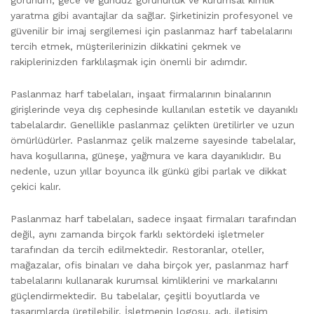
görünüm, gece ve gündüz görünürlük ve kurumsal kimlik
yaratma gibi avantajlar da sağlar. Şirketinizin profesyonel ve
güvenilir bir imaj sergilemesi için paslanmaz harf tabelalarını
tercih etmek, müşterilerinizin dikkatini çekmek ve
rakiplerinizden farklılaşmak için önemli bir adımdır.
Paslanmaz harf tabelaları, inşaat firmalarının binalarının
girişlerinde veya dış cephesinde kullanılan estetik ve dayanıklı
tabelalardır. Genellikle paslanmaz çelikten üretilirler ve uzun
ömürlüdürler. Paslanmaz çelik malzeme sayesinde tabelalar,
hava koşullarına, güneşe, yağmura ve kara dayanıklıdır. Bu
nedenle, uzun yıllar boyunca ilk günkü gibi parlak ve dikkat
çekici kalır.
Paslanmaz harf tabelaları, sadece inşaat firmaları tarafından
değil, aynı zamanda birçok farklı sektördeki işletmeler
tarafından da tercih edilmektedir. Restoranlar, oteller,
mağazalar, ofis binaları ve daha birçok yer, paslanmaz harf
tabelalarını kullanarak kurumsal kimliklerini ve markalarını
güçlendirmektedir. Bu tabelalar, çeşitli boyutlarda ve
tasarımlarda üretilebilir. İşletmenin logosu, adı, iletişim