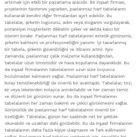
artırmak için etkili bir pazarlama aracıdır. Bir inşaat firması,
projelerinin tanıtımını yaparken, paslanmaz harf tabelalarını
kullanarak kendini diğer firmalardan ayırt edebilir. Bu
tabelalar, şirketin logosunu, adını veya sloganını vurgulayarak,
potansiyel müşterilerin dikkatini çeker ve akılda kalıcı bir
izlenim bırakır. Paslanmaz harf tabelalarının estetik görünümü,
şirketin kalitesini ve profesyonelliğini yansıtır. İyi tasarlanmış
bir tabela, şirketin güvenilirliğini ve itibarını artırır. Aynı
zamanda, paslanmaz çelik malzeme kullanıldığından,
tabelalar uzun ömürlüdür ve hava koşullarına dayanıklıdır. Bu
da inşaat firmalarının tabelalarının uzun süre boyunca
bozulmadan kalmasını sağlar. Paslanmaz harf tabelalarının
kolay temizlenebilirliği de önemli bir avantajdır. Tabelalar, toz,
kir veya lekelerden kolayca arındırılabilir ve her zaman temiz
ve düzenli bir görünüm sunar. Bu da inşaat firmalarının
tabelalarının her zaman bakımlı ve çekici görünmesini sağlar.
Görünürlük de paslanmaz harf tabelalarının önemli bir
özelliğidir. Tabelalar, günün her saatinde net bir şekilde
okunabilir ve uzaktan dahi görülebilir. Bu da inşaat firmalarının
tabelalarının daha fazla kişiye ulaşmasını ve fark edilmesini
sağlar. Paslanmaz harf tabelası yaptırmak için, öncelikle bir