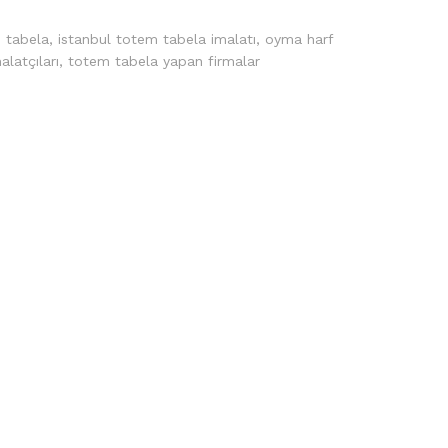
 tabela
,
istanbul totem tabela imalatı
,
oyma harf
latçıları
,
totem tabela yapan firmalar