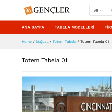
All
ANA SAYFA
TABELA MODELLERI
FIR
Home
/
Mağaza
/
Totem Tabela
/
Totem Tabela 01
Totem Tabela 01