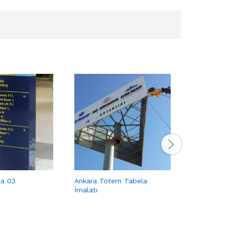
a 03
Ankara Totem Tabela
İnşaat Al
İmalatı
Tabelası