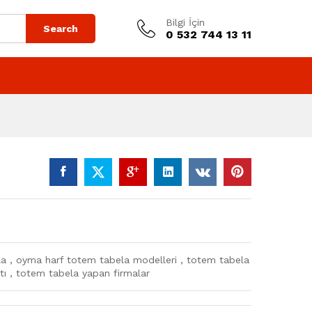
Bilgi İçin
Search
0 532 744 13 11
 , oyma harf totem tabela modelleri , totem tabela
atı , totem tabela yapan firmalar