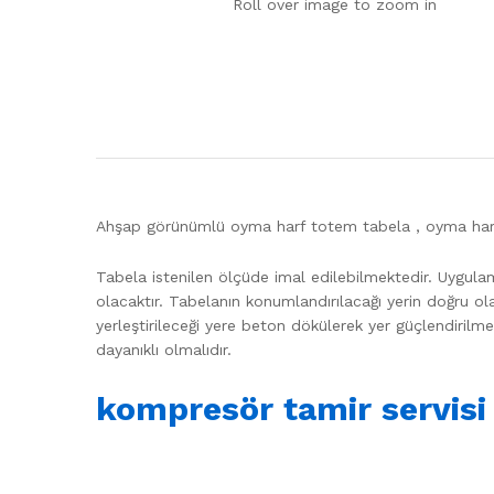
Roll over image to zoom in
Ahşap görünümlü oyma harf totem tabela , oyma harf t
Tabela istenilen ölçüde imal edilebilmektedir. Uygul
olacaktır. Tabelanın konumlandırılacağı yerin doğru o
yerleştirileceği yere beton dökülerek yer güçlendiril
dayanıklı olmalıdır.
kompresör tamir servisi