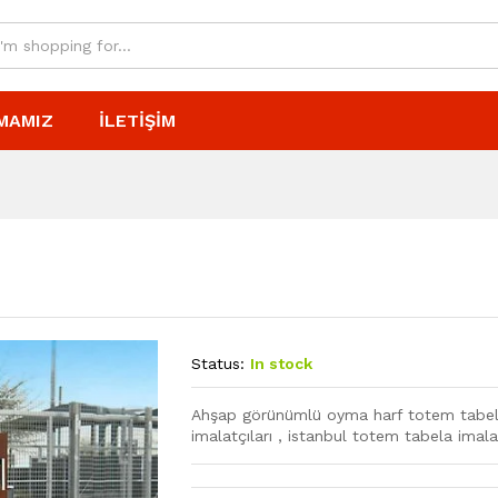
MAMIZ
İLETIŞIM
Status:
In stock
Ahşap görünümlü oyma harf totem tabela
imalatçıları , istanbul totem tabela imal