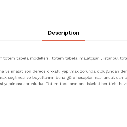
Description
otem tabela modelleri , totem tabela imalatçıları , istanbul tot
ama ve imalat son derece dikkatli yapılmak zorunda olduğundan dene
larak seçilmesi ve boyutlarının buna göre hesaplanması ancak uzman 
mesi yapılması zorunludur. Totem tabelanın ana iskeleti her türlü h