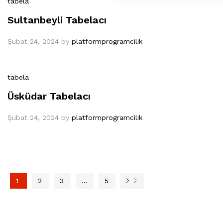
tabela
Sultanbeyli Tabelacı
Şubat 24, 2024
by
platformprogramcilik
tabela
Üsküdar Tabelacı
Şubat 24, 2024
by
platformprogramcilik
1
2
3
…
5