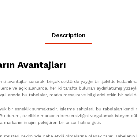
Description
ların Avantajları
mli avantajlar sunarak, birçok sektörde yaygın bir şekilde kullanılmak
elerde ve açık alanlarda, her iki tarafta bulunan aydınlatılmış yüzey
şullarında bu tabelalar, marka mesajını ve bilgilerini etkin bir şekil
üyük bir esneklik sunmaktadır. İşletme sahipleri, bu tabelaları kendi m
ler. Bu durum, özellikle markanın benzersizliğini vurgulamak isteyen dü
 markanın imajını pekiştiren bir unsur haline gelir.
inin müşteri çekiminde daha etkili olmalarına olanak tanır. Tabelanın h