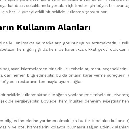
 veya kalabalık sokaklarında yer alan işletmeler için büyük bir avanta
n her iki yüzeyi etkili bir şekilde kullanma şansı sunar.
ların Kullanım Alanları
 şekilde kullanılmakta ve markaların görünürlüğünü artırmaktadır. Özelli
tabelalar, hem günışığında hem de karanlıkta dikkat çekici oldukları içi
da sağlayan işletmelerden birisidir. Bu tabelalar, menü seçeneklerini 
 dair hemen bilgi edinebilir, bu da onların karar verme süreçlerini k
lir, böylece restoranın temasıyla uyum sağlar.
kin bir şekilde kullanmaktadır. Mağaza yönlendirme tabelaları, ziyaretç
r şekilde sergileyebilir. Böylece, hem müşteri deneyimi iyileştirilir h
 bilgi edinmelerine yardımcı olmak için bu tür tabelaları kullanır. Çift
masını ve otel hizmetlerini kolayca bulmasını sağlar. Etkinlik alanla