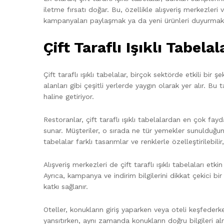
iletme fırsatı doğar. Bu, özellikle alışveriş merkezleri
kampanyaları paylaşmak ya da yeni ürünleri duyurmak içi
Çift Taraflı Işıklı Tabela
Çift taraflı ışıklı tabelalar, birçok sektörde etkili bir
alanları gibi çeşitli yerlerde yaygın olarak yer alır. Bu 
haline getiriyor.
Restoranlar, çift taraflı ışıklı tabelalardan en çok fay
sunar. Müşteriler, o sırada ne tür yemekler sunulduğuna
tabelalar farklı tasarımlar ve renklerle özelleştirilebi
Alışveriş merkezleri de çift taraflı ışıklı tabelaları et
Ayrıca, kampanya ve indirim bilgilerini dikkat çekici bi
katkı sağlanır.
Oteller, konukların giriş yaparken veya oteli keşfederken
yansıtırken, aynı zamanda konukların doğru bilgileri al