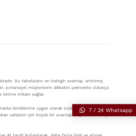
tadır. Bu tabelaların en belirgin avantajı, artırılmış
ler, potansiyel müşterilerin dikkatini çekmekte oldukça
de iletme imkanı sağlar.
arka kimliklerine uygun olarak özelleştirebilir, farklı
7 / 24 Whatsapp
kkan sahipleri için büyük bir avantajdır. İyi tasarlanmış
er iki tarafı kullanılarak, daha fazla bilgi ve görsel