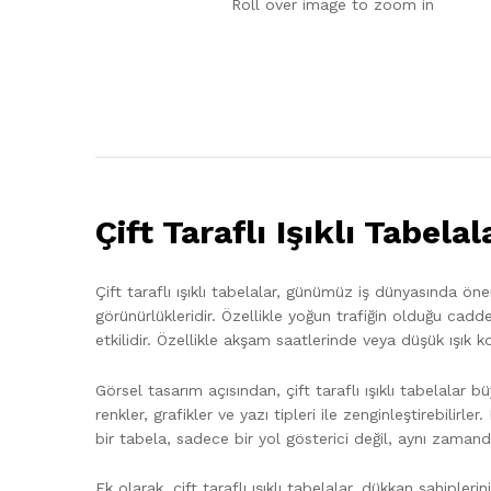
Roll over image to zoom in
Çift Taraflı Işıklı Tabela
Çift taraflı ışıklı tabelalar, günümüz iş dünyasında öne
görünürlükleridir. Özellikle yoğun trafiğin olduğu cadd
etkilidir. Özellikle akşam saatlerinde veya düşük ışık ko
Görsel tasarım açısından, çift taraflı ışıklı tabelalar b
renkler, grafikler ve yazı tipleri ile zenginleştirebilir
bir tabela, sadece bir yol gösterici değil, aynı zamanda
Ek olarak, çift taraflı ışıklı tabelalar, dükkan sahipler