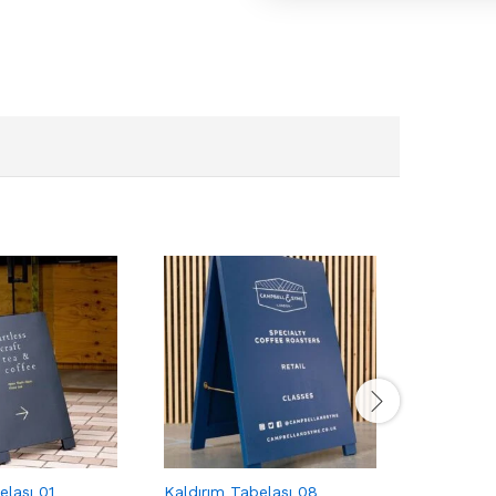
elası 01
Kaldırım Tabelası 08
Kaldırım 