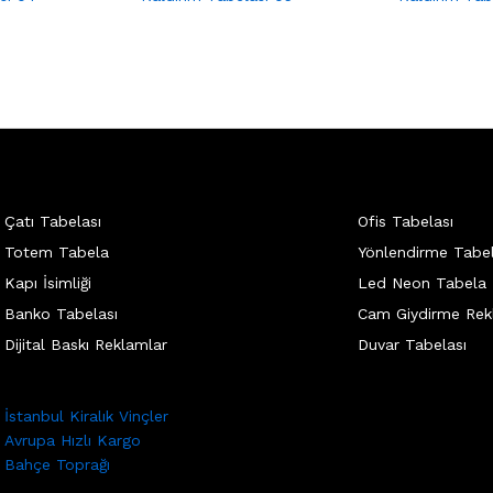
Çatı Tabelası
Ofis Tabelası
Totem Tabela
Yönlendirme Tabel
Kapı İsimliği
Led Neon Tabela
Banko Tabelası
Cam Giydirme Rek
Dijital Baskı Reklamlar
Duvar Tabelası
İstanbul Kiralık Vinçler
Avrupa Hızlı Kargo
Bahçe Toprağı