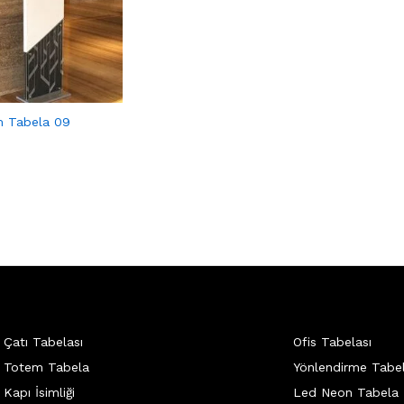
 Tabela 09
Çatı Tabelası
Ofis Tabelası
Totem Tabela
Yönlendirme Tabel
Kapı İsimliği
Led Neon Tabela