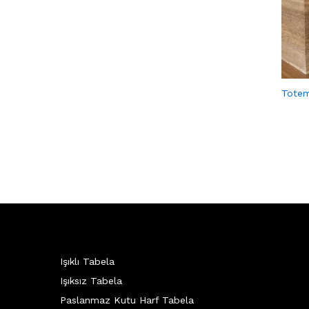
Totem
Işıklı Tabela
Işıksız Tabela
Paslanmaz Kutu Harf Tabela