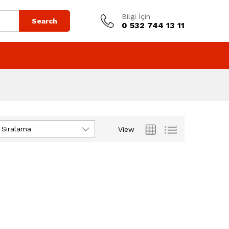
Bilgi İçin
Search
0 532 744 13 11
 Sıralama
View