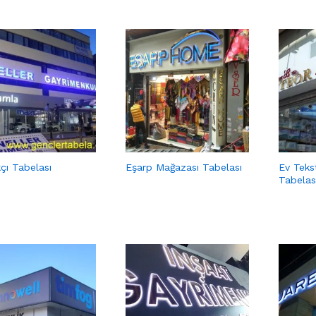
çı Tabelası
Eşarp Mağazası Tabelası
Ev Teks
Tabelas