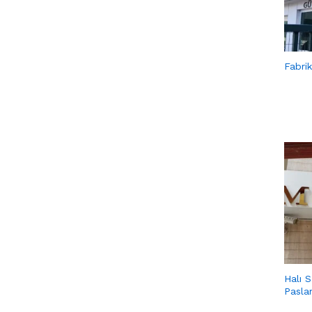
Fabri
Halı 
Pasla