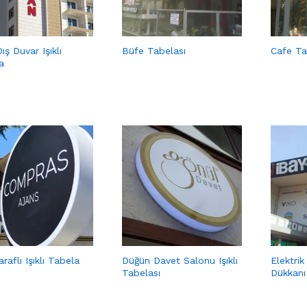
ış Duvar Işıklı
Büfe Tabelası
Cafe Ta
a
araflı Işıklı Tabela
Düğün Davet Salonu Işıklı
Elektri
Tabelası
Dükkanı