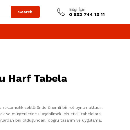
Bilgi İçin
Search
0 532 744 13 11
tu Harf Tabela
ve reklamcılık sektöründe önemli bir rol oynamaktadır.
k ve müşterilerine ulaşabilmek için etkili tabelalara
nsurlardan biri olduğundan, doğru tasarım ve uygulama,