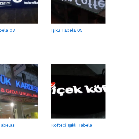
abela 03
Işıklı Tabela 05
abelası
Köfteci Işıklı Tabela