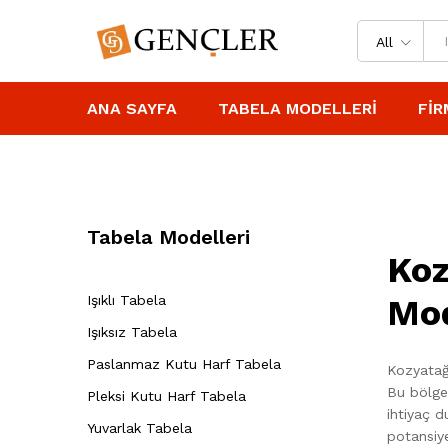
All
ANA SAYFA
TABELA MODELLERI
FIR
Tabela Modelleri
Koz
Işıklı Tabela
Mod
Işıksız Tabela
Paslanmaz Kutu Harf Tabela
Kozyatağı
Bu bölged
Pleksi Kutu Harf Tabela
ihtiyaç d
Yuvarlak Tabela
potansiye