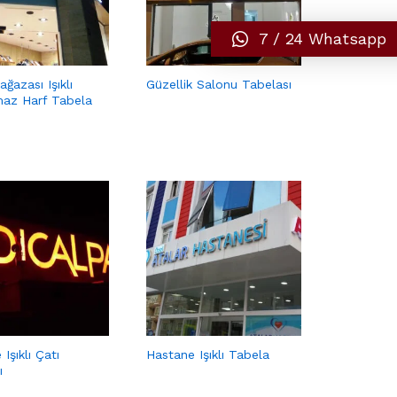
7 / 24 Whatsapp
ğazası Işıklı
Güzellik Salonu Tabelası
az Harf Tabela
Işıklı Çatı
Hastane Işıklı Tabela
ı