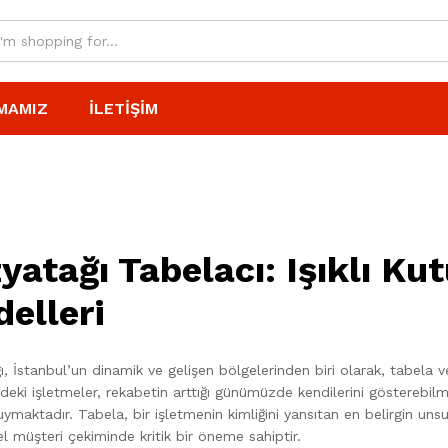
MAMIZ
İLETIŞIM
yatağı Tabelacı: Işıklı Ku
elleri
, İstanbul’un dinamik ve gelişen bölgelerinden biri olarak, tabela 
eki işletmeler, rekabetin arttığı günümüzde kendilerini gösterebilme
uymaktadır. Tabela, bir işletmenin kimliğini yansıtan en belirgin u
l müşteri çekiminde kritik bir öneme sahiptir.