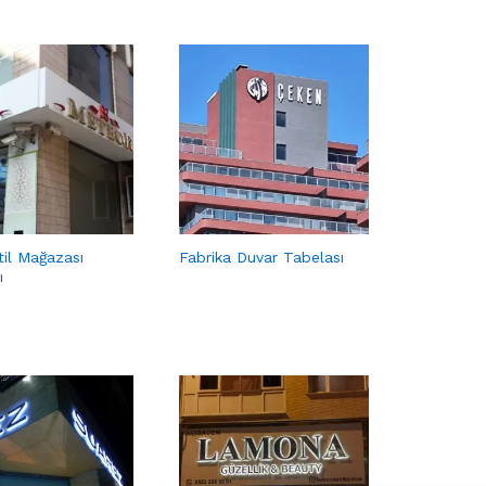
til Mağazası
Fabrika Duvar Tabelası
ı