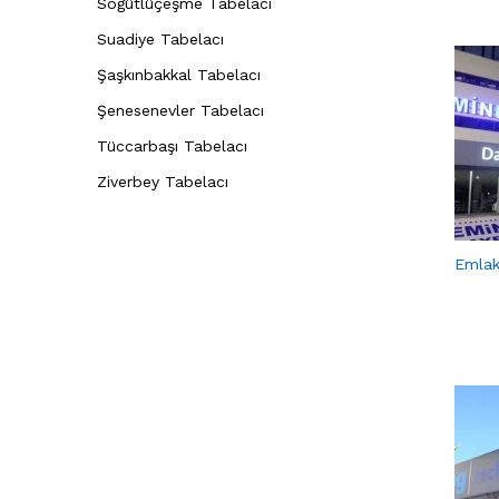
Söğütlüçeşme Tabelacı
Suadiye Tabelacı
Şaşkınbakkal Tabelacı
Şenesenevler Tabelacı
Tüccarbaşı Tabelacı
Ziverbey Tabelacı
Emlak