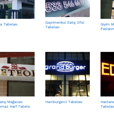
Gayrimenkul Satış Ofisi
ka Tabelası
Giyim Ma
Tabelası
Paslanm
Satış Mağazası
Hamburgerci Tabelası
Hastane 
nmaz Harf Tabela
Tabelas