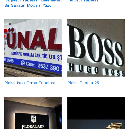
Nargileci Tabelası: Geleneksel
Perdeci Tabelası
Bir Sanatın Modern Yüzü
Pleksi Işıklı Firma Tabelası
Pleksi Tabela 25